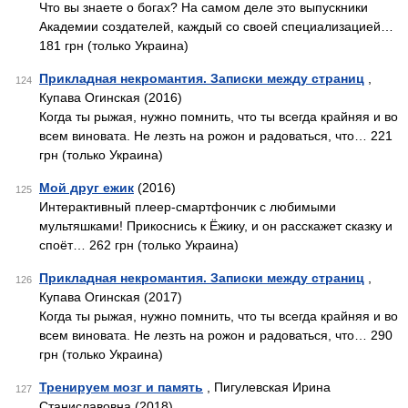
Что вы знаете о богах? На самом деле это выпускники
Академии создателей, каждый со своей специализацией…
181 грн (только Украина)
Прикладная некромантия. Записки между страниц
,
124
Купава Огинская (2016)
Когда ты рыжая, нужно помнить, что ты всегда крайняя и во
всем виновата. Не лезть на рожон и радоваться, что… 221
грн (только Украина)
Мой друг ежик
(2016)
125
Интерактивный плеер-смартфончик с любимыми
мультяшками! Прикоснись к Ёжику, и он расскажет сказку и
споёт… 262 грн (только Украина)
Прикладная некромантия. Записки между страниц
,
126
Купава Огинская (2017)
Когда ты рыжая, нужно помнить, что ты всегда крайняя и во
всем виновата. Не лезть на рожон и радоваться, что… 290
грн (только Украина)
Тренируем мозг и память
, Пигулевская Ирина
127
Станиславовна (2018)