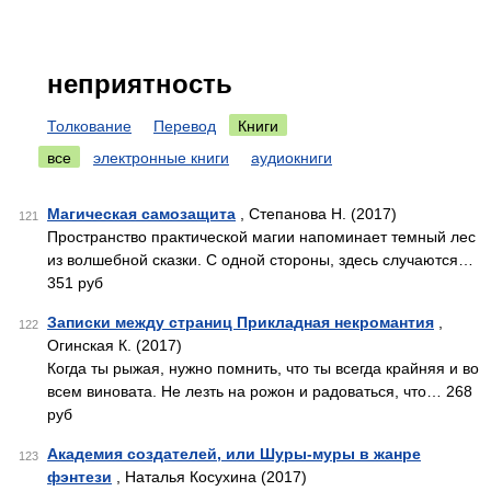
неприятность
Толкование
Перевод
Книги
все
электронные книги
аудиокниги
Магическая самозащита
, Степанова Н. (2017)
121
Пространство практической магии напоминает темный лес
из волшебной сказки. С одной стороны, здесь случаются…
351 руб
Записки между страниц Прикладная некромантия
,
122
Огинская К. (2017)
Когда ты рыжая, нужно помнить, что ты всегда крайняя и во
всем виновата. Не лезть на рожон и радоваться, что… 268
руб
Академия создателей, или Шуры-муры в жанре
123
фэнтези
, Наталья Косухина (2017)