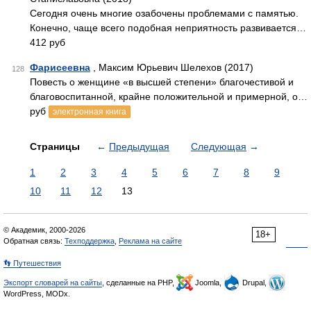
Сегодня очень многие озабочены проблемами с памятью.
Конечно, чаще всего подобная неприятность развивается…
412 руб
Фарисеевна
, Максим Юрьевич Шелехов (2017)
128
Повесть о женщине «в высшей степени» благочестивой и
благовоспитанной, крайне положительной и примерной, о…
руб
электронная книга
Страницы
←
Предыдущая
Следующая
→
1
2
3
4
5
6
7
8
9
10
11
12
13
© Академик, 2000-2026
18+
Обратная связь:
Техподдержка
,
Реклама на сайте
👣 Путешествия
Экспорт словарей на сайты
, сделанные на PHP,
Joomla,
Drupal,
WordPress, MODx.